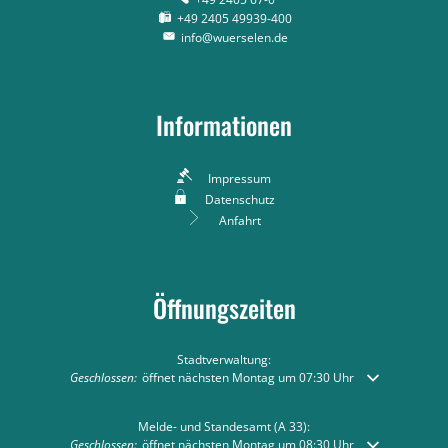
+49 2405 49939-400
info@wuerselen.de
Informationen
Impressum
Datenschutz
Anfahrt
Öffnungszeiten
Stadtverwaltung:
Klicken, um weitere Öffnungs- oder Schließzeiten auszublenden
Geschlossen:
öffnet nächsten Montag um 07:30 Uhr
Melde- und Standesamt (A 33):
Klicken, um weitere Öffnungs- oder Schließzeiten auszublenden
Geschlossen:
öffnet nächsten Montag um 08:30 Uhr