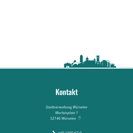
Kontakt
Stadtverwaltung Würselen
Morlaixplatz 1
52146
Würselen
+49 2405 67-0