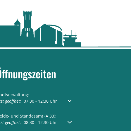
Öffnungszeiten
tadtverwaltung:
licken, um weitere Öffnungs- oder Schließzeiten auszublenden
tzt geöffnet:
07:30
-
12:30
Uhr
Von 07:30 bis 12:30 Uhr
elde- und Standesamt (A 33):
licken, um weitere Öffnungs- oder Schließzeiten auszublenden
tzt geöffnet:
08:30
-
12:30
Uhr
Von 08:30 bis 12:30 Uhr