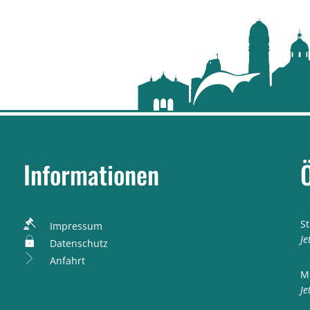
Informationen
S
Impressum
K
Je
Datenschutz
Anfahrt
M
K
Je