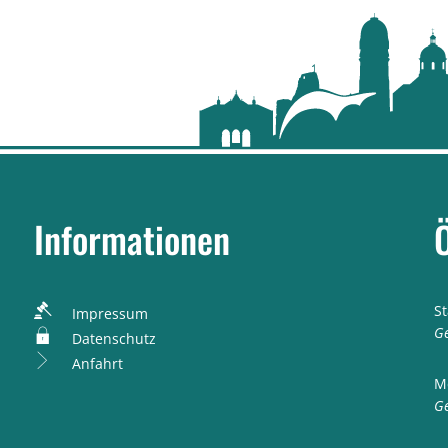
Informationen
S
Impressum
K
Ge
Datenschutz
Anfahrt
M
K
Ge