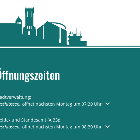
Öffnungszeiten
tadtverwaltung:
licken, um weitere Öffnungs- oder Schließzeiten auszublenden
schlossen:
öffnet nächsten Montag um 07:30 Uhr
elde- und Standesamt (A 33):
licken, um weitere Öffnungs- oder Schließzeiten auszublenden
schlossen:
öffnet nächsten Montag um 08:30 Uhr