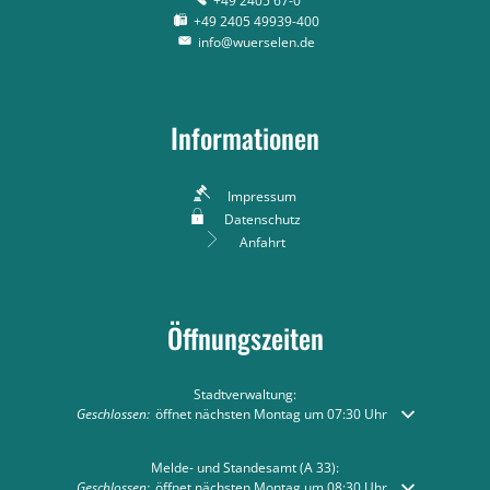
+49 2405 67-0
+49 2405 49939-400
info@wuerselen.de
Informationen
Impressum
Datenschutz
Anfahrt
Öffnungszeiten
Stadtverwaltung:
Klicken, um weitere Öffnungs- oder Schließzeiten auszublenden
Geschlossen:
öffnet nächsten Montag um 07:30 Uhr
Melde- und Standesamt (A 33):
Klicken, um weitere Öffnungs- oder Schließzeiten auszublenden
Geschlossen:
öffnet nächsten Montag um 08:30 Uhr