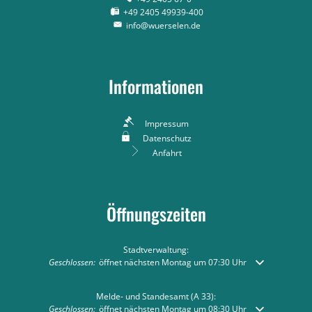
+49 2405 49939-400
info@wuerselen.de
Informationen
Impressum
Datenschutz
Anfahrt
Öffnungszeiten
Stadtverwaltung:
Klicken, um weitere Öffnungs- oder Schließzeiten auszublenden
Geschlossen:
öffnet nächsten Montag um 07:30 Uhr
Melde- und Standesamt (A 33):
Klicken, um weitere Öffnungs- oder Schließzeiten auszublenden
Geschlossen:
öffnet nächsten Montag um 08:30 Uhr