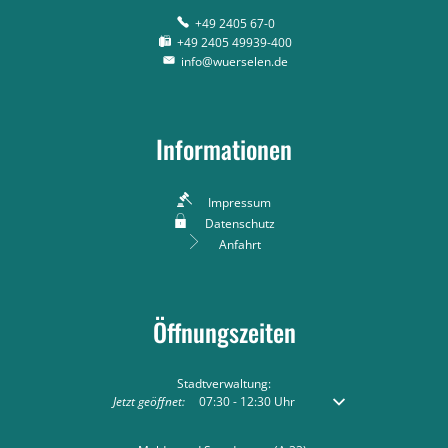
+49 2405 67-0
+49 2405 49939-400
info@wuerselen.de
Informationen
Impressum
Datenschutz
Anfahrt
Öffnungszeiten
Stadtverwaltung:
Klicken, um weitere Öffnungs- oder Schließzeiten auszublend
Jetzt geöffnet:
07:30
-
12:30
Uhr
Von 07:30 bis 12:30 Uh