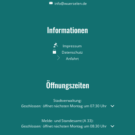
info@wuerselen.de
Informationen
Impressum
Datenschutz
Anfahrt
Öffnungszeiten
Stadtverwaltung:
Klicken, um weitere Öffnungs- oder Schließzeiten auszublenden
Geschlossen:
öffnet nächsten Montag um 07:30 Uhr
Melde- und Standesamt (A 33):
Klicken, um weitere Öffnungs- oder Schließzeiten auszublenden
Geschlossen:
öffnet nächsten Montag um 08:30 Uhr