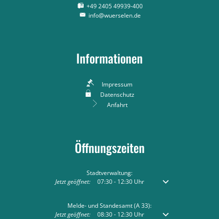
+49 2405 49939-400
info@wuerselen.de
Informationen
Impressum
Datenschutz
Anfahrt
Öffnungszeiten
Stadtverwaltung:
Klicken, um weitere Öffnungs- oder Schließzeiten auszublend
Jetzt geöffnet:
07:30
-
12:30
Uhr
Von 07:30 bis 12:30 Uh
Melde- und Standesamt (A 33):
Klicken, um weitere Öffnungs- oder Schließzeiten auszublend
Jetzt geöffnet:
08:30
-
12:30
Uhr
Von 08:30 bis 12:30 Uh