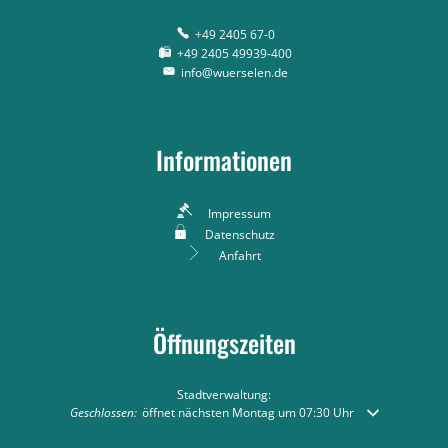
+49 2405 67-0
+49 2405 49939-400
info@wuerselen.de
Informationen
Impressum
Datenschutz
Anfahrt
Öffnungszeiten
Stadtverwaltung:
Klicken, um weitere Öffnungs- oder Schließzeiten auszublenden
Geschlossen:
öffnet nächsten Montag um 07:30 Uhr