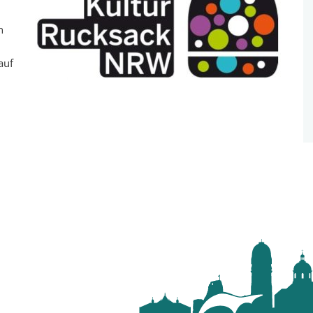
n
auf