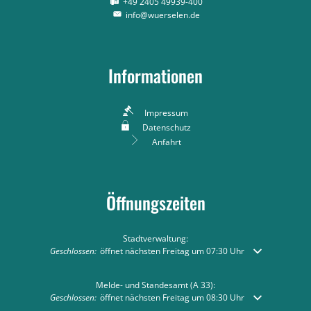
+49 2405 49939-400
info@wuerselen.de
Informationen
Impressum
Datenschutz
Anfahrt
Öffnungszeiten
Stadtverwaltung:
Klicken, um weitere Öffnungs- oder Schließzeiten auszublenden
Geschlossen:
öffnet nächsten Freitag um 07:30 Uhr
Melde- und Standesamt (A 33):
Klicken, um weitere Öffnungs- oder Schließzeiten auszublenden
Geschlossen:
öffnet nächsten Freitag um 08:30 Uhr