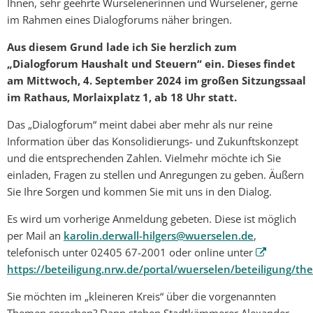
Ihnen, sehr geehrte Würselenerinnen und Würselener, gerne
im Rahmen eines Dialogforums näher bringen.
Aus diesem Grund lade ich Sie herzlich zum
„Dialogforum Haushalt und Steuern“ ein. Dieses findet
am Mittwoch, 4. September 2024 im großen Sitzungssaal
im Rathaus, Morlaixplatz 1, ab 18 Uhr statt.
Das „Dialogforum“ meint dabei aber mehr als nur reine
Information über das Konsolidierungs- und Zukunftskonzept
und die entsprechenden Zahlen. Vielmehr möchte ich Sie
einladen, Fragen zu stellen und Anregungen zu geben. Äußern
Sie Ihre Sorgen und kommen Sie mit uns in den Dialog.
Es wird um vorherige Anmeldung gebeten. Diese ist möglich
per Mail an
karolin.derwall-hilgers@wuerselen.de
,
telefonisch unter 02405 67-2001 oder online unter
https://beteiligung.nrw.de/portal/wuerselen/beteiligung/
Sie möchten im „kleineren Kreis“ über die vorgenannten
Themen sprechen? Dann stehen Stadtkämmerer Alexander