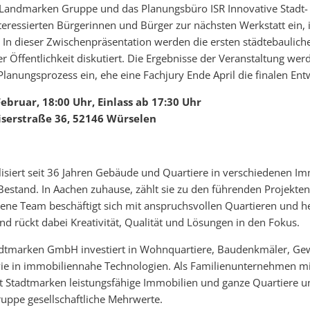
e Landmarken Gruppe und das Planungsbüro ISR Innovative Stad
eressierten Bürgerinnen und Bürger zur nächsten Werkstatt ein, 
 In dieser Zwischenpräsentation werden die ersten städtebaulich
r Öffentlichkeit diskutiert. Die Ergebnisse der Veranstaltung we
Planungsprozess ein, ehe eine Fachjury Ende April die finalen Entw
ebruar, 18:00 Uhr, Einlass ab 17:30 Uhr
iserstraße 36, 52146 Würselen
isiert seit 36 Jahren Gebäude und Quartiere in verschiedenen Im
estand. In Aachen zuhause, zählt sie zu den führenden Projekten
rene Team beschäftigt sich mit anspruchsvollen Quartieren und 
d rückt dabei Kreativität, Qualität und Lösungen in den Fokus.
adtmarken GmbH investiert in Wohnquartiere, Baudenkmäler, G
ie in immobiliennahe Technologien. Als Familienunternehmen mi
t Stadtmarken leistungsfähige Immobilien und ganze Quartiere und
ppe gesellschaftliche Mehrwerte.