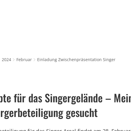
Rathaus & Service
Leben in Würselen
Wi
2024
Februar
Einladung Zwischenpräsentation Singer
pte für das Singergelände – Mei
rgerbeteiligung gesucht