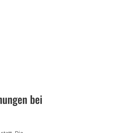
Serviceportal
rtschaft & Zukunft
Kultur & Freizeit
nungen bei