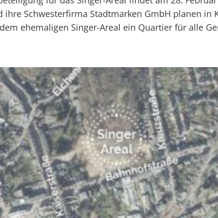
eteiligung für das Singer-Areal findet am 28. Februar 
 ihre Schwesterfirma Stadtmarken GmbH planen in K
dem ehemaligen Singer-Areal ein Quartier für alle Ge