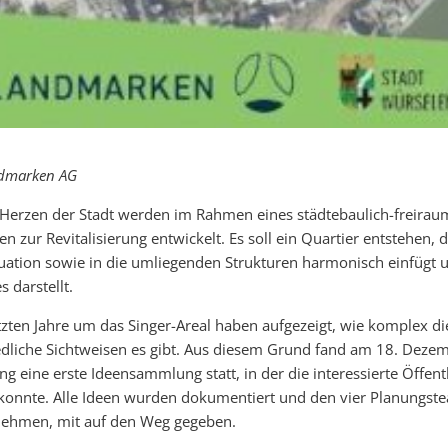
ndmarken AG
m Herzen der Stadt werden im Rahmen eines städtebaulich-freira
n zur Revitalisierung entwickelt. Es soll ein Quartier entstehen, d
uation sowie in die umliegenden Strukturen harmonisch einfügt u
 darstellt.
tzten Jahre um das Singer-Areal haben aufgezeigt, wie komplex di
iedliche Sichtweisen es gibt. Aus diesem Grund fand am 18. Dez
ng eine erste Ideensammlung statt, in der die interessierte Öffen
 konnte. Alle Ideen wurden dokumentiert und den vier Planungst
lnehmen, mit auf den Weg gegeben.