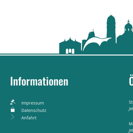
Informationen
S
Impressum
K
Je
Datenschutz
Anfahrt
M
K
Je