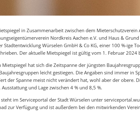
Mietspiegel in Zusammenarbeit zwischen dem Mieterschutzverei
nungseigentümerverein Nordkreis Aachen e.V. und Haus & Grund
er Stadtentwicklung Würselen GmbH & Co KG, einer 100 %-ige Toc
hrieben. Der aktuelle Mietspiegel ist gültig vom 1. Februar 2024 
n Mietspiegel hat sich die Zeitspanne der jüngsten Baujahresgrupp
n Baujahresgruppen leicht gestiegen. Die Angaben sind immer in 
ert der Spanne meist nicht verändert hat, wohl aber der obere. Di
 Ausstattung und Lage zwischen 4 % und 8,5 %.
 steht im Serviceportal der Stadt Würselen unter serviceportal.wu
ad zur Verfügung und ist außerdem bei den mitwirkenden Verein