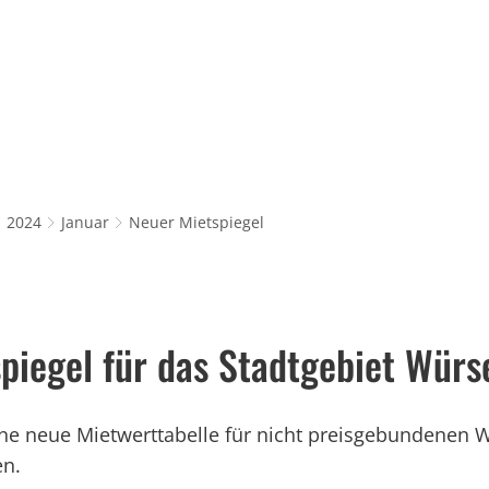
Rathaus & Service
Leben in Würselen
Wi
2024
Januar
Neuer Mietspiegel
piegel für das Stadtgebiet Würs
eine neue Mietwerttabelle für nicht preisgebundenen
en.