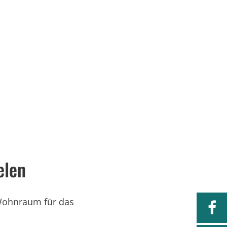
Serviceportal
rtschaft & Zukunft
Kultur & Freizeit
elen
 Wohnraum für das