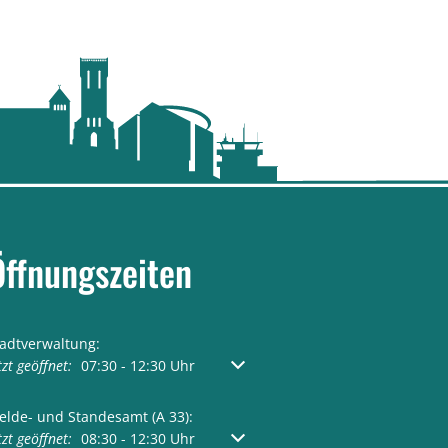
Öffnungszeiten
tadtverwaltung:
licken, um weitere Öffnungs- oder Schließzeiten auszublenden
tzt geöffnet:
07:30
-
12:30
Uhr
Von 07:30 bis 12:30 Uhr
elde- und Standesamt (A 33):
licken, um weitere Öffnungs- oder Schließzeiten auszublenden
tzt geöffnet:
08:30
-
12:30
Uhr
Von 08:30 bis 12:30 Uhr