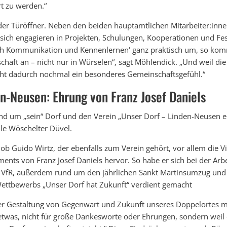
t zu werden.“
er Türöffner. Neben den beiden hauptamtlichen Mitarbeiter:inne
 sich engagieren in Projekten, Schulungen, Kooperationen und Fes
ch Kommunikation und Kennenlernen‘ ganz praktisch um, so kom
chaft an – nicht nur in Würselen“, sagt Möhlendick. „Und weil die 
eht dadurch nochmal ein besonderes Gemeinschaftsgefühl.“
n-Neusen: Ehrung von Franz Josef Daniels
d um „sein“ Dorf und den Verein „Unser Dorf – Linden-Neusen e.V.
le Wöschelter Düvel.
b Guido Wirtz, der ebenfalls zum Verein gehört, vor allem die Vie
nts von Franz Josef Daniels hervor. So habe er sich bei der Arbe
 VfR, außerdem rund um den jährlichen Sankt Martinsumzug un
ttbewerbs „Unser Dorf hat Zukunft“ verdient gemacht
der Gestaltung von Gegenwart und Zukunft unseres Doppelortes mit
etwas, nicht für große Dankesworte oder Ehrungen, sondern weil