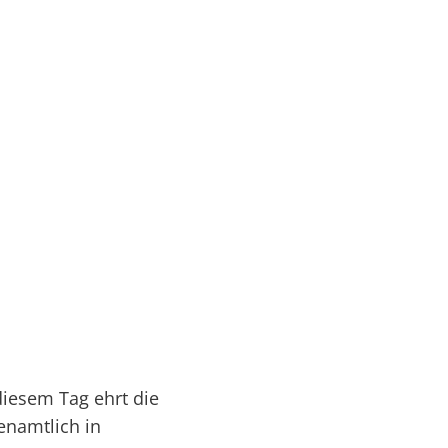
Serviceportal
rtschaft & Zukunft
Kultur & Freizeit
diesem Tag ehrt die
enamtlich in