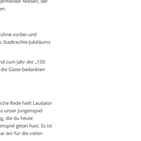
germeister Nießen, der
en.
 Bühne vorbei und
s Stadtrechte-Jubiläums
nd zum Jahr der „100
h die Gäste bedankten
iche Rede hielt Laudator
ss unser Jungenspiel
ng, die du heute
spiel getan hast. Es ist
r wir für die vielen