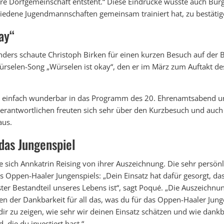
re Dorfgemeinschaft entsteht.“ Diese Eindrücke wusste auch Bür
chiedene Jugendmannschaften gemeinsam trainiert hat, zu bestätig
ay“
nders schaute Christoph Birken für einen kurzen Besuch auf der
ürselen-Song „Würselen ist okay“, den er im März zum Auftakt de
e einfach wunderbar in das Programm des 20. Ehrenamtsabend u
 Verantwortlichen freuten sich sehr über den Kurzbesuch und auc
aus.
das Jungenspiel
e sich Annkatrin Reising von ihrer Auszeichnung. Die sehr persönl
 Oppen-Haaler Jungenspiels: „Dein Einsatz hat dafür gesorgt, da
ester Bestandteil unseres Lebens ist“, sagt Poqué. „Die Auszeichnu
n der Dankbarkeit für all das, was du für das Oppen-Haaler Jungen
ir zu zeigen, wie sehr wir deinen Einsatz schätzen und wie dankba
 die du investiert hast.“