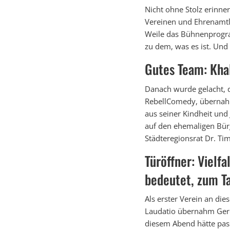
Nicht ohne Stolz erinne
Vereinen und Ehrenamtl
Weile das Bühnenprogra
zu dem, was es ist. Und
Gutes Team: Kha
Danach wurde gelacht, 
RebellComedy, übernahm
aus seiner Kindheit un
auf den ehemaligen Bür
Städteregionsrat Dr. Ti
Türöffner: Vielf
bedeutet, zum T
Als erster Verein an die
Laudatio übernahm Gerd 
diesem Abend hätte pass