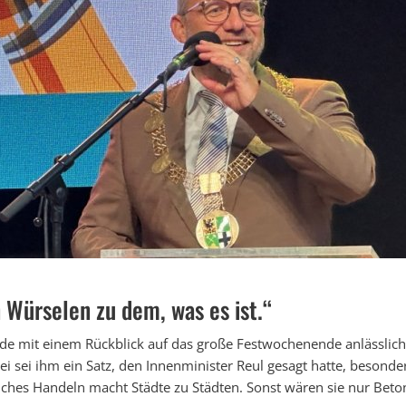
 Würselen zu dem, was es ist.“
de mit einem Rückblick auf das große Festwochenende anlässlich
bei sei ihm ein Satz, den Innenminister Reul gesagt hatte, besond
iches Handeln macht Städte zu Städten. Sonst wären sie nur Beto