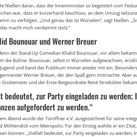
rte Nießen daran, dass der Innenminister so begeistert vom Fest
ichen war, dass er kurzerhand beschloss, an dem Umzug teilzu
mm zu verfolgen. „Und genau das ist Würselen“, sagt Nießen. „S
 das macht mich verdammt stolz.“
lid Bounouar und Werner Breuer
denn der Stand-Up Comedian Khalid Bounouar, vor allem bekann
 die Bühne. Bounouar, selbst in Würselen aufgewachsen, erzählt
d Jugend und band das Publikum immer wieder mit ein. Besonders
germeister Werner Breuer, der den Spaß gern mitmachte. Aber 
m Grüttemeier und der Erste Beigeordnete René Strotkötter bekam
alt bedeutet, zur Party eingeladen zu werden; 
anzen aufgefordert zu werden.“
sem Abend wurde der Türöffner e.V. ausgezeichnet für seine integr
Möhlendick vom Metropolis. Für den Einstig wählte er ein Zitat, 
en können: „Vielfalt bedeutet, zur Party eingeladen zu werden; I