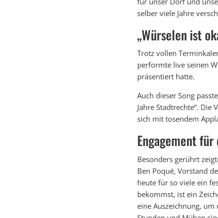
für unser Dorf und unse
selber viele Jahre vers
„Würselen ist ok
Trotz vollen Terminkale
performte live seinen W
präsentiert hatte.
Auch dieser Song passt
Jahre Stadtrechte“. Die
sich mit tosendem Appl
Engagement für 
Besonders gerührt zeigt
Ben Poqué, Vorstand des
heute für so viele ein f
bekommst, ist ein Zeiche
eine Auszeichnung, um d
Stunden und Mühen sind,