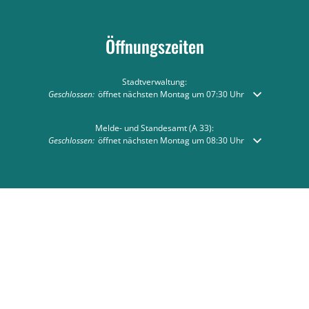
Öffnungszeiten
Stadtverwaltung:
Klicken, um weitere Öffnungs- oder Schließzeiten auszublenden
Geschlossen:
öffnet nächsten Montag um 07:30 Uhr
Melde- und Standesamt (A 33):
Klicken, um weitere Öffnungs- oder Schließzeiten auszublenden
Geschlossen:
öffnet nächsten Montag um 08:30 Uhr