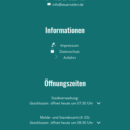
info@wuerselen.de
Informationen
Impressum
Datenschutz
Anfahrt
Öffnungszeiten
Stadtverwaltung:
Klicken, um weitere Öffnungs- oder Schließzeiten auszublend
Geschlossen:
öffnet heute um 07:30 Uhr
Melde- und Standesamt (A 33):
Klicken, um weitere Öffnungs- oder Schließzeiten auszublend
Geschlossen:
öffnet heute um 08:30 Uhr