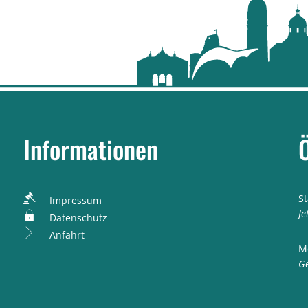
Informationen
S
Impressum
K
Je
Datenschutz
Anfahrt
M
K
Ge