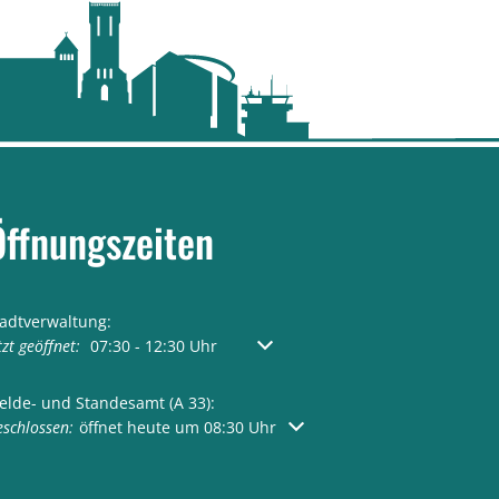
Öffnungszeiten
tadtverwaltung:
licken, um weitere Öffnungs- oder Schließzeiten auszublenden
tzt geöffnet:
07:30
-
12:30
Uhr
Von 07:30 bis 12:30 Uhr
elde- und Standesamt (A 33):
licken, um weitere Öffnungs- oder Schließzeiten auszublenden
schlossen:
öffnet heute um 08:30 Uhr