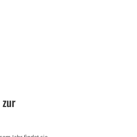
Serviceportal
rtschaft & Zukunft
Kultur & Freizeit
 zur