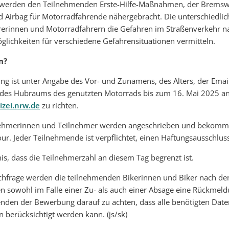
, werden den Teilnehmenden Erste-Hilfe-Maßnahmen, der Bremsw
 Airbag für Motorradfahrende nähergebracht. Die unterschiedli
rerinnen und Motorradfahrern die Gefahren im Straßenverkehr n
ichkeiten für verschiedene Gefahrensituationen vermitteln.
n?
g ist unter Angabe des Vor- und Zunamens, des Alters, der Emai
es Hubraums des genutzten Motorrads bis zum 16. Mai 2025 a
izei.nrw.de
zu richten.
lnehmerinnen und Teilnehmer werden angeschrieben und bekomm
our. Jeder Teilnehmende ist verpflichtet, einen Haftungsausschlus
is, dass die Teilnehmerzahl an diesem Tag begrenzt ist.
hfrage werden die teilnehmenden Bikerinnen und Biker nach dem
 sowohl im Falle einer Zu- als auch einer Absage eine Rückmeldu
enden der Bewerbung darauf zu achten, dass alle benötigten Daten
 berücksichtigt werden kann. (js/sk)