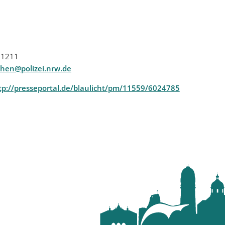
 21211
chen@polizei.nrw.de
tp://presseportal.de/blaulicht/pm/11559/6024785