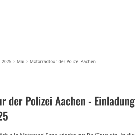
Rathaus & Service
Leben in Würselen
Wi
2025
Mai
Motorradtour der Polizei Aachen
r der Polizei Aachen - Einladung
25