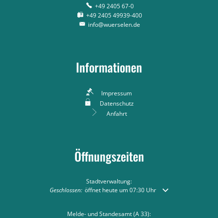
+49 2405 67-0
+49 2405 49939-400
info@wuerselen.de
Informationen
Impressum
Datenschutz
Anfahrt
Öffnungszeiten
Stadtverwaltung:
Klicken, um weitere Öffnungs- oder Schließzeiten auszublend
Geschlossen:
öffnet heute um 07:30 Uhr
Melde- und Standesamt (A 33):