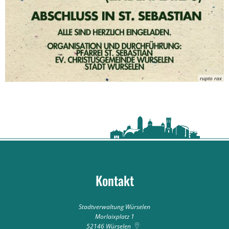
rupto rax
Kontakt
Stadtverwaltung Würselen
Morlaixplatz 1
52146
Würselen