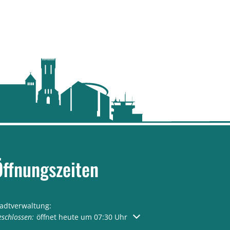
Öffnungszeiten
tadtverwaltung:
licken, um weitere Öffnungs- oder Schließzeiten auszublenden
schlossen:
öffnet heute um 07:30 Uhr