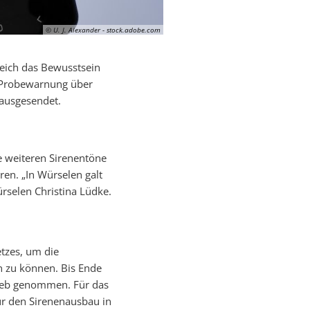
© U. J. Alexander - stock.adobe.com
leich das Bewusstsein
 Probewarnung über
 ausgesendet.
e weiteren Sirenentöne
en. „In Würselen galt
ürselen Christina Lüdke.
tzes, um die
n zu können. Bis Ende
trieb genommen. Für das
ür den Sirenenausbau in