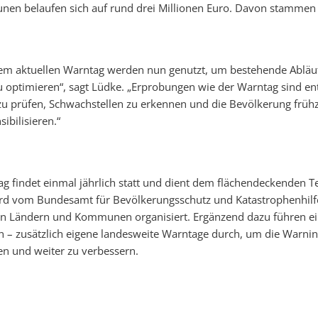
en belaufen sich auf rund drei Millionen Euro. Davon stammen
dem aktuellen Warntag werden nun genutzt, um bestehende Ablä
u optimieren“, sagt Lüdke. „Erprobungen wie der Warntag sind e
u prüfen, Schwachstellen zu erkennen und die Bevölkerung frühze
ibilisieren.“
 findet einmal jährlich statt und dient dem flächendeckenden T
ird vom Bundesamt für Bevölkerungsschutz und Katastrophenhilfe
 Ländern und Kommunen organisiert. Ergänzend dazu führen ei
 – zusätzlich eigene landesweite Warntage durch, um die Warninfr
n und weiter zu verbessern.