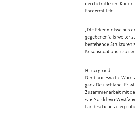
den betroffenen Kommun
Fördermitteln.
„Die Erkenntnisse aus 
gegebenenfalls weiter z
bestehende Strukturen z
Krisensituationen zu sens
Hintergrund:
Der bundesweite Warntag
ganz Deutschland. Er w
Zusammenarbeit mit den
wie Nordrhein-Westfalen
Landesebene zu erprobe