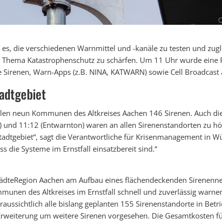
r es, die verschiedenen Warnmittel und -kanäle zu testen und zug
s Thema Katastrophenschutz zu schärfen. Um 11 Uhr wurde eine
e Sirenen, Warn-Apps (z.B. NINA, KATWARN) sowie Cell Broadcast
adtgebiet
allen neun Kommunen des Altkreises Aachen 146 Sirenen. Auch di
und 11:12 (Entwarnton) waren an allen Sirenenstandorten zu hör
Stadtgebiet“, sagt die Verantwortliche für Krisenmanagement in W
ss die Systeme im Ernstfall einsatzbereit sind.“
StädteRegion Aachen am Aufbau eines flächendeckenden Sirenenne
unen des Altkreises im Ernstfall schnell und zuverlässig warne
raussichtlich alle bislang geplanten 155 Sirenenstandorte in Be
Erweiterung um weitere Sirenen vorgesehen. Die Gesamtkosten f