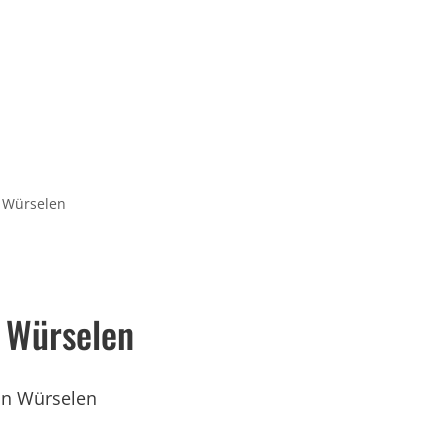
Serviceportal
rtschaft & Zukunft
Kultur & Freizeit
n Würselen
n Würselen
in Würselen