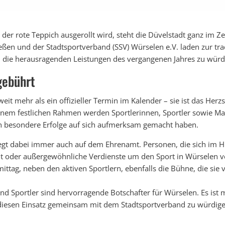
der rote Teppich ausgerollt wird, steht die Düvelstadt ganz im Ze
ßen und der Stadtsportverband (SSV) Würselen e.V. laden zur tra
m die herausragenden Leistungen des vergangenen Jahres zu würd
gebührt
weit mehr als ein offizieller Termin im Kalender – sie ist das Her
einem festlichen Rahmen werden Sportlerinnen, Sportler sowie M
ch besondere Erfolge auf sich aufmerksam gemacht haben.
iegt dabei immer auch auf dem Ehrenamt. Personen, die sich im 
t oder außergewöhnliche Verdienste um den Sport in Würselen v
ittag, neben den aktiven Sportlern, ebenfalls die Bühne, die sie 
nd Sportler sind hervorragende Botschafter für Würselen. Es ist m
diesen Einsatz gemeinsam mit dem Stadtsportverband zu würdige