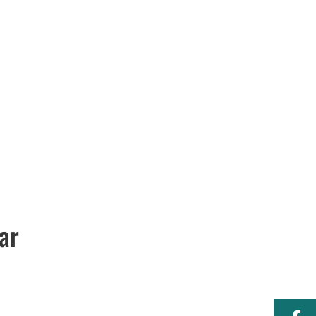
Serviceportal
rtschaft & Zukunft
Kultur & Freizeit
ar