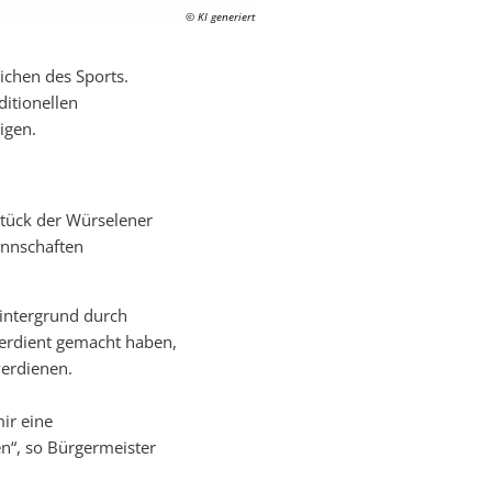
© KI generiert
ichen des Sports.
ditionellen
igen.
zstück der Würselener
annschaften
Hintergrund durch
erdient gemacht haben,
verdienen.
ir eine
n“, so Bürgermeister