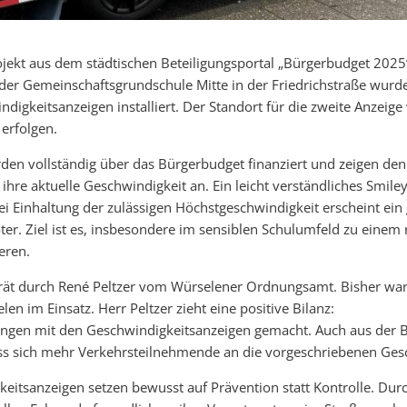
ekt aus dem städtischen Beteiligungsportal „Bürgerbudget 2025“ 
er Gemeinschaftsgrundschule Mitte in der Friedrichstraße wurde
digkeitsanzeigen installiert. Der Standort für die zweite Anzeige 
 erfolgen.
en vollständig über das Bürgerbudget finanziert und zeigen den
hre aktuelle Geschwindigkeit an. Ein leicht verständliches Smile
i Einhaltung der zulässigen Höchstgeschwindigkeit erscheint ein 
ter. Ziel ist es, insbesondere im sensiblen Schulumfeld zu einem 
eren.
erät durch René Peltzer vom Würselener Ordnungsamt. Bisher war
len im Einsatz. Herr Peltzer zieht eine positive Bilanz:
ungen mit den Geschwindigkeitsanzeigen gemacht. Auch aus der B
s sich mehr Verkehrsteilnehmende an die vorgeschriebenen Gesc
eitsanzeigen setzen bewusst auf Prävention statt Kontrolle. Dur