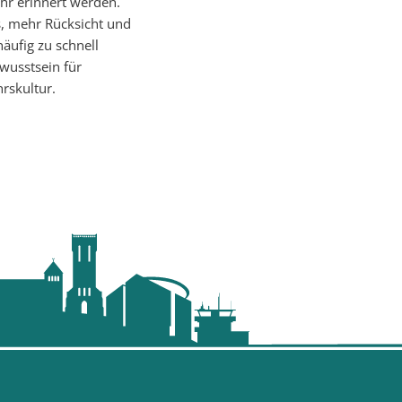
hr erinnert werden.
s, mehr Rücksicht und
äufig zu schnell
wusstsein für
rskultur.