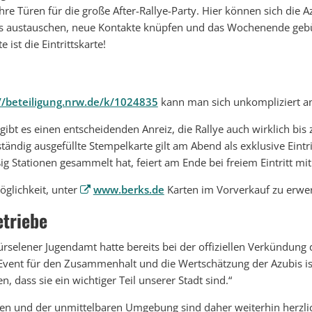
re Türen für die große After-Rallye-Party. Hier können sich die A
s austauschen, neue Kontakte knüpfen und das Wochenende gebü
 ist die Eintrittskarte!
//beteiligung.nrw.de/k/1024835
kann man sich unkompliziert a
gibt es einen entscheidenden Anreiz, die Rallye auch wirklich bi
tändig ausgefüllte Stempelkarte gilt am Abend als exklusive Eintri
ig Stationen gesammelt hat, feiert am Ende bei freiem Eintritt mit
öglichkeit, unter
www.berks.de
Karten im Vorverkauf zu erwe
etriebe
elener Jugendamt hatte bereits bei der offiziellen Verkündung 
 Event für den Zusammenhalt und die Wertschätzung der Azubis is
n, dass sie ein wichtiger Teil unserer Stadt sind.“
n und der unmittelbaren Umgebung sind daher weiterhin herzlic