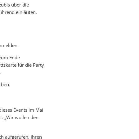
zubis über die
hrend einläuten.
nmelden.
s zum Ende
ttskarte für die Party
.
rben.
dieses Events im Mai
t: „Wir wollen den
h aufgerufen, ihren