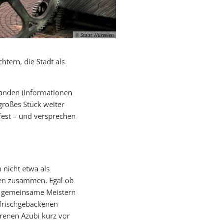
© Stadt Würselen
htern, die Stadt als
tanden (Informationen
 großes Stück weiter
fest – und versprechen
 nicht etwa als
nen zusammen. Egal ob
as gemeinsame Meistern
 frischgebackenen
hrenen Azubi kurz vor