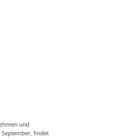
Serviceportal
rtschaft & Zukunft
Kultur & Freizeit
rnehmen und
. September, findet