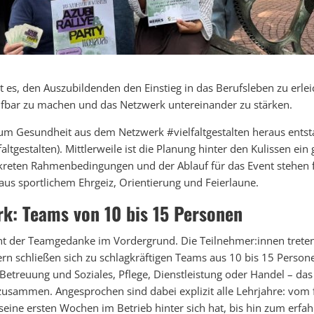
st es, den Auszubildenden den Einstieg in das Berufsleben zu erleic
eifbar zu machen und das Netzwerk untereinander zu stärken.
rum Gesundheit aus dem Netzwerk #vielfaltgestalten heraus ents
altgestalten). Mittlerweile ist die Planung hinter den Kulissen ein
nkreten Rahmenbedingungen und der Ablauf für das Event stehen 
aus sportlichem Ehrgeiz, Orientierung und Feierlaune.
k: Teams von 10 bis 15 Personen
eht der Teamgedanke im Vordergrund. Die Teilnehmer:innen treten
rn schließen sich zu schlagkräftigen Teams aus 10 bis 15 Perso
Betreuung und Soziales, Pflege, Dienstleistung oder Handel – d
zusammen. Angesprochen sind dabei explizit alle Lehrjahre: vom
 seine ersten Wochen im Betrieb hinter sich hat, bis hin zum erfa