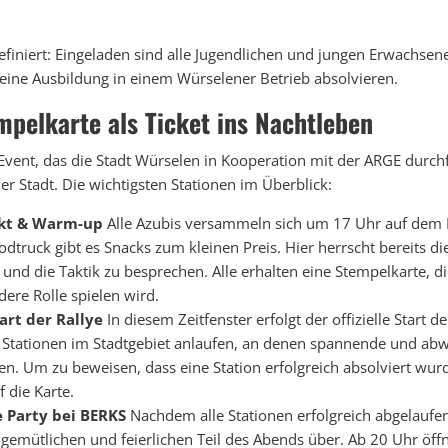
definiert: Eingeladen sind alle Jugendlichen und jungen Erwachsen
ine Ausbildung in einem Würselener Betrieb absolvieren.
mpelkarte als Ticket ins Nachtleben
 Event, das die Stadt Würselen in Kooperation mit der ARGE durchf
r Stadt. Die wichtigsten Stationen im Überblick:
nkt & Warm-up
Alle Azubis versammeln sich um 17 Uhr auf dem 
dtruck gibt es Snacks zum kleinen Preis. Hier herrscht bereits di
und die Taktik zu besprechen. Alle erhalten eine Stempelkarte, d
ere Rolle spielen wird.
tart der Rallye
In diesem Zeitfenster erfolgt der offizielle Start
Stationen im Stadtgebiet anlaufen, an denen spannende und ab
en. Um zu beweisen, dass eine Station erfolgreich absolviert wurd
 die Karte.
e Party bei BERKS
Nachdem alle Stationen erfolgreich abgelaufe
n gemütlichen und feierlichen Teil des Abends über. Ab 20 Uhr öff