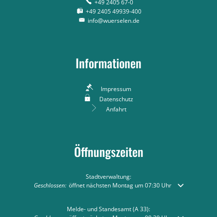
+49 2405 67-0
+49 2405 49939-400
info@wuerselen.de
Informationen
Impressum
Datenschutz
Anfahrt
Öffnungszeiten
Stadtverwaltung:
Klicken, um weitere Öffnungs- oder Schließzeiten auszublenden
Geschlossen:
öffnet nächsten Montag um 07:30 Uhr
Melde- und Standesamt (A 33):