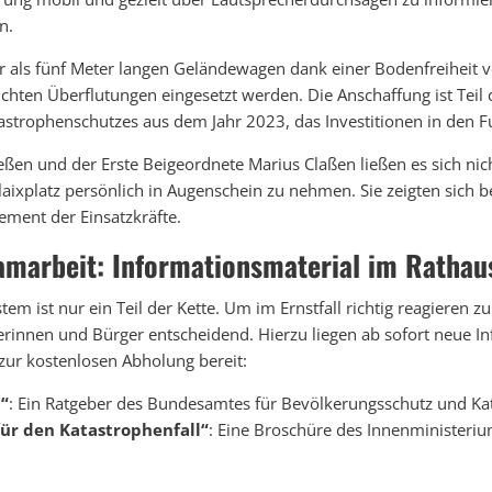
n.
als fünf Meter langen Geländewagen dank einer Bodenfreiheit v
ichten Überflutungen eingesetzt werden. Die Anschaffung ist Teil 
strophenschutzes aus dem Jahr 2023, das Investitionen in den F
ßen und der Erste Beigeordnete Marius Claßen ließen es sich ni
ixplatz persönlich in Augenschein zu nehmen. Sie zeigten sich b
ment der Einsatzkräfte.
eamarbeit: Informationsmaterial im Rathau
em ist nur ein Teil der Kette. Um im Ernstfall richtig reagieren zu
erinnen und Bürger entscheidend. Hierzu liegen ab sofort neue 
zur kostenlosen Abholung bereit:
n“
: Ein Ratgeber des Bundesamtes für Bevölkerungsschutz und Kat
für den Katastrophenfall“
: Eine Broschüre des Innenministeri