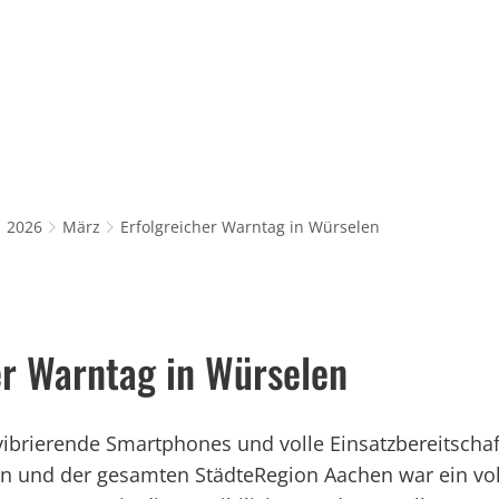
Rathaus & Service
Leben in Würselen
Wi
2026
März
Erfolgreicher Warntag in Würselen
er Warntag in Würselen
vibrierende Smartphones und volle Einsatzbereitscha
n und der gesamten StädteRegion Aachen war ein voll