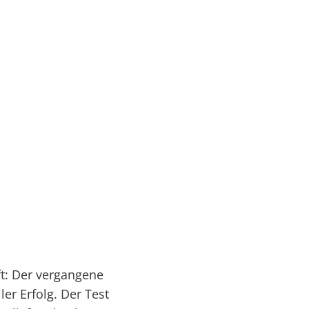
Serviceportal
rtschaft & Zukunft
Kultur & Freizeit
ft: Der vergangene
er Erfolg. Der Test