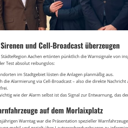
 Sirenen und Cell-Broadcast überzeugen
StädteRegion Aachen ertönten pünktlich die Warnsignale von ins
der Test absolut reibungslos:
andorten im Stadtgebiet lösten die Anlagen planmäßig aus.
h die Alarmierung via Cell-Broadcast – also die direkte Nachrich
frei.
chtig wie der Alarm selbst ist das Signal zur Entwarnung, das den
arnfahrzeuge auf dem Morlaixplatz
sjährigen Warntag war die Präsentation spezieller Warnfahrzeu
rung mobil und gezielt über Lautsprecherdurchsagen zu informiere