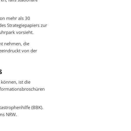
on mehr als 30
des Strategiepapiers zur
uhrpark vorsieht.
cht nehmen, die
eeindruckt von der
s
 können, ist die
Informationsbroschüren
astrophenhilfe (BBK).
ums NRW.