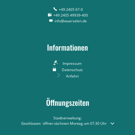
+49 2405 67-0
+49 2405 49939-400
info@wuerselen.de
Informationen
Impressum
Datenschutz
Anfahrt
Öffnungszeiten
Stadtverwaltung:
Klicken, um weitere Öffnungs- oder Schließzeiten auszublenden
Geschlossen:
öffnet nächsten Montag um 07:30 Uhr