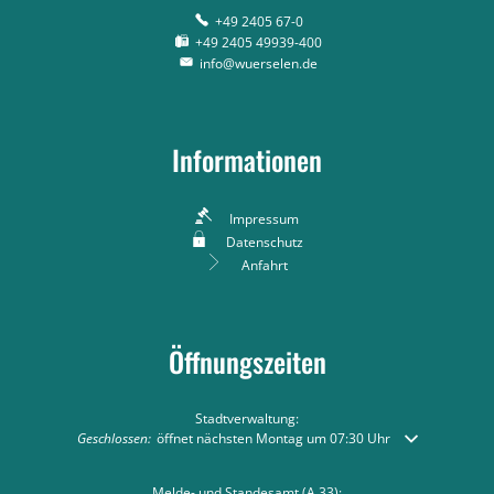
+49 2405 67-0
+49 2405 49939-400
info@wuerselen.de
Informationen
Impressum
Datenschutz
Anfahrt
Öffnungszeiten
Stadtverwaltung:
Klicken, um weitere Öffnungs- oder Schließzeiten auszublenden
Geschlossen:
öffnet nächsten Montag um 07:30 Uhr
Melde- und Standesamt (A 33):