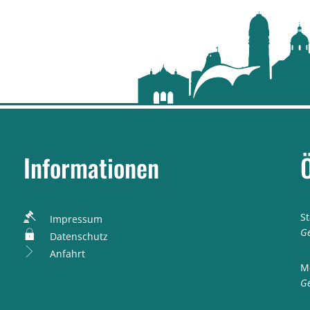
Informationen
S
Impressum
K
Ge
Datenschutz
Anfahrt
M
K
Ge