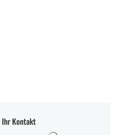
Serviceportal
rtschaft & Zukunft
Kultur & Freizeit
Ihr Kontakt
Suchergebnisse werden geladen