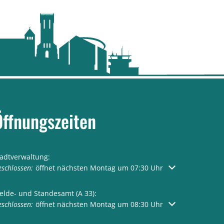
Öffnungszeiten
tadtverwaltung:
licken, um weitere Öffnungs- oder Schließzeiten auszublenden
schlossen:
öffnet nächsten Montag um 07:30 Uhr
elde- und Standesamt (A 33):
licken, um weitere Öffnungs- oder Schließzeiten auszublenden
schlossen:
öffnet nächsten Montag um 08:30 Uhr