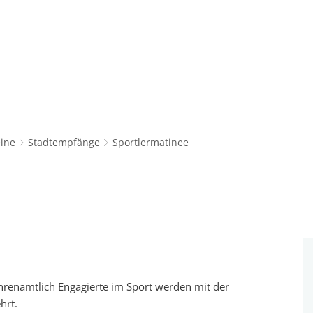
Rathaus & Service
Leben in Würselen
Wi
ine
Stadtempfänge
Sportlermatinee
ehrenamtlich Engagierte im Sport werden mit der
hrt.